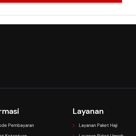
rmasi
Layanan
ode Pembayaran
Layanan Paket Haji
at Ketentuan
Layanan Paket Umrah