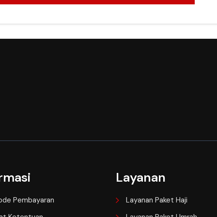
rmasi
Layanan
ode Pembayaran
Layanan Paket Haji
at Ketentuan
Layanan Paket Umrah