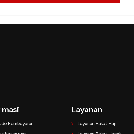
rmasi
Layanan
ode Pembayaran
Layanan Paket Haji
at Ketentuan
Layanan Paket Umrah