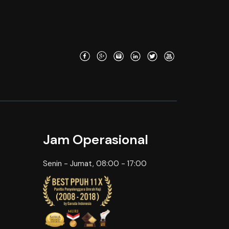
Jam Operasional
Senin - Jumat, 08:00 - 17:00