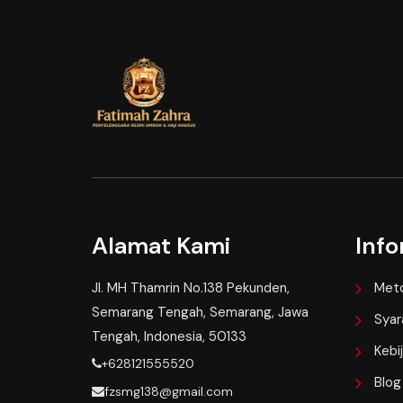
Alamat Kami
Info
Jl. MH Thamrin No.138 Pekunden,
Met
Semarang Tengah, Semarang, Jawa
Syar
Tengah, Indonesia, 50133
Kebi
+628121555520
Blog
fzsmg138@gmail.com