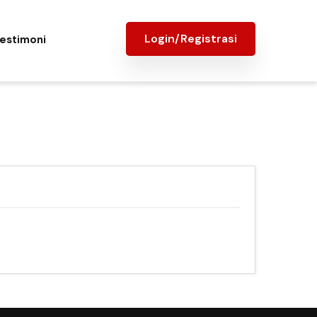
Login/Registrasi
estimoni