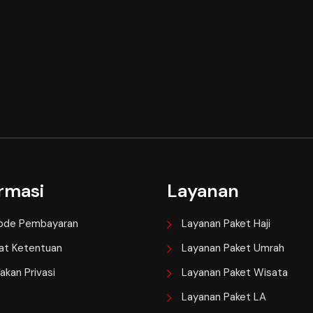
rmasi
Layanan
ode Pembayaran
Layanan Paket Haji
at Ketentuan
Layanan Paket Umrah
jakan Privasi
Layanan Paket Wisata
Layanan Paket LA