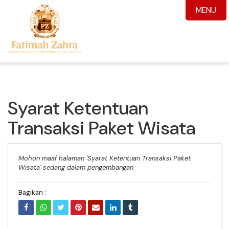
MENU
Syarat Ketentuan
Transaksi Paket Wisata
Mohon maaf halaman 'Syarat Ketentuan Transaksi Paket
Wisata' sedang dalam pengembangan
Bagikan :