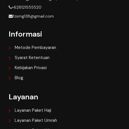
+628121555520
fzsmg138@gmail.com
Informasi
Metode Pembayaran
Syarat Ketentuan
Kebijakan Privasi
Blog
Layanan
Layanan Paket Haji
Layanan Paket Umrah